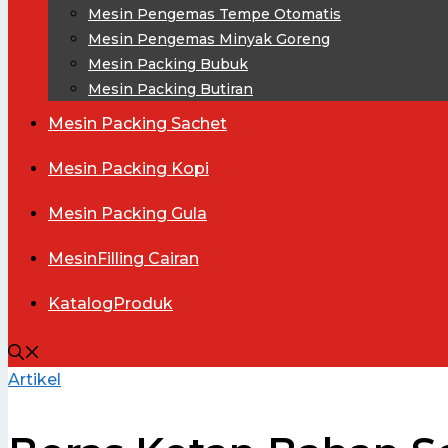
Mesin Pengemas Tempe Otomatis
Mesin Pengemas Minyak Goreng
Mesin Packing Bubuk
Mesin Packing Butiran
Mesin
Packing Sachet
Mesin
Packing Kopi
Mesin
Packing Gula
Mesin
Filling Cairan
Katalog
Produk
Artikel