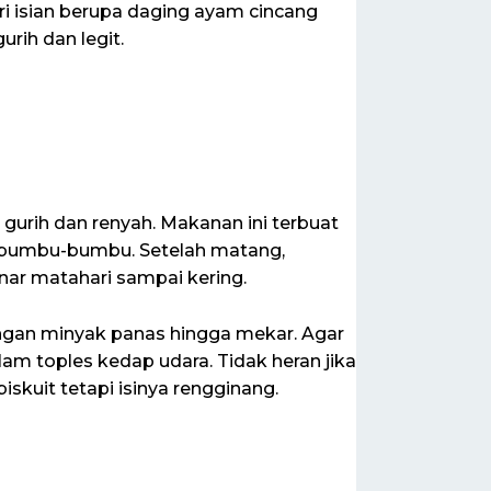
 isian berupa daging ayam cincang
rih dan legit.
urih dan renyah. Makanan ini terbuat
 bumbu-bumbu. Setelah matang,
inar matahari sampai kering.
ngan minyak panas hingga mekar. Agar
m toples kedap udara. Tidak heran jika
skuit tetapi isinya rengginang.