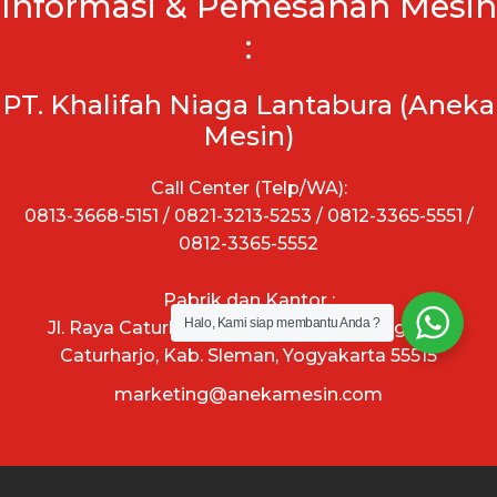
Informasi & Pemesanan Mesin
:
PT. Khalifah Niaga Lantabura (Aneka
Mesin)
Call Center (Telp/WA):
0813-3668-5151 / 0821-3213-5253 / 0812-3365-5551 /
0812-3365-5552
Pabrik dan Kantor :
Halo, Kami siap membantu Anda ?
Jl. Raya Caturharjo, RT.05/RW.06, Ngangkruk,
Caturharjo, Kab. Sleman, Yogyakarta 55515
marketing@anekamesin.com