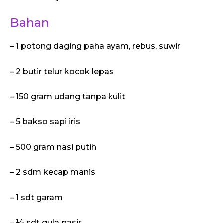
Bahan
– 1 potong daging paha ayam, rebus, suwir
– 2 butir telur kocok lepas
– 150 gram udang tanpa kulit
– 5 bakso sapi iris
– 500 gram nasi putih
– 2 sdm kecap manis
– 1 sdt garam
– ½ sdt gula pasir