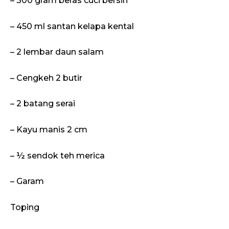
– 300 gram beras cuci bersih
– 450 ml santan kelapa kental
– 2 lembar daun salam
– Cengkeh 2 butir
– 2 batang serai
– Kayu manis 2 cm
– ½ sendok teh merica
– Garam
Toping