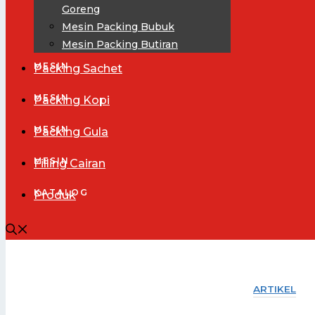
Goreng
Mesin Packing Bubuk
Mesin Packing Butiran
MESIN
Packing Sachet
MESIN
Packing Kopi
MESIN
Packing Gula
MESIN
Filling Cairan
KATALOG
Produk
ARTIKEL