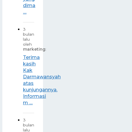
dima
....
3
bulan
lalu
oleh
marketing
:
Terima
kasih
Kak
Darmawansyah
atas
kunjungannya.
Informasi
m ....
3
bulan
lalu