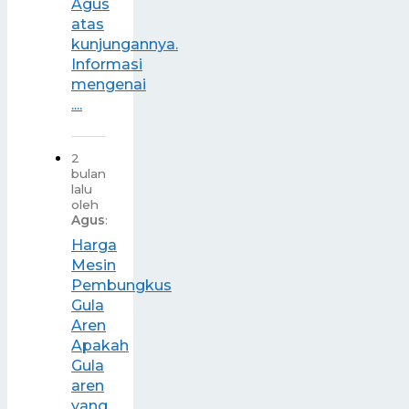
Agus
atas
kunjungannya.
Informasi
mengenai
....
2
bulan
lalu
oleh
Agus
:
Harga
Mesin
Pembungkus
Gula
Aren
Apakah
Gula
aren
yang