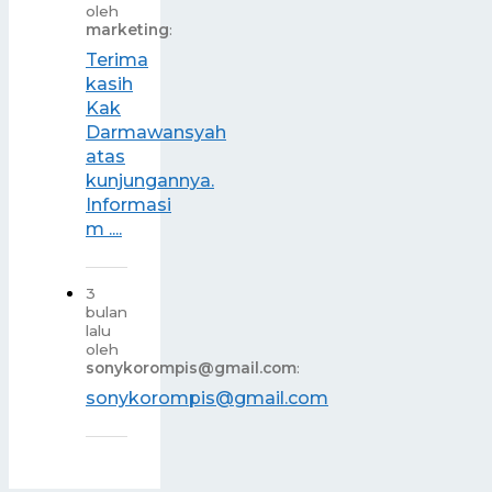
oleh
marketing
:
Terima
kasih
Kak
Darmawansyah
atas
kunjungannya.
Informasi
m ....
3
bulan
lalu
oleh
sonykorompis@gmail.com
:
sonykorompis@gmail.com