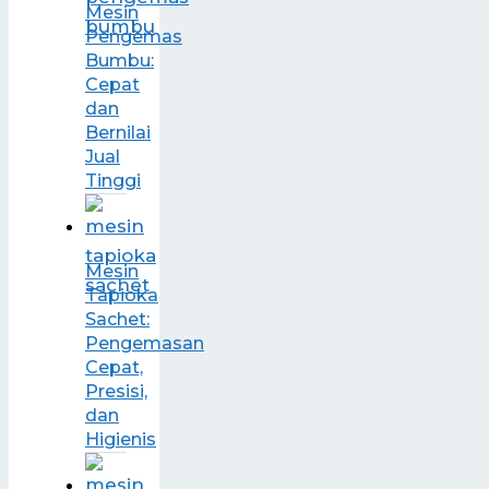
Mesin
Pengemas
Bumbu:
Cepat
dan
Bernilai
Jual
Tinggi
Mesin
Tapioka
Sachet:
Pengemasan
Cepat,
Presisi,
dan
Higienis