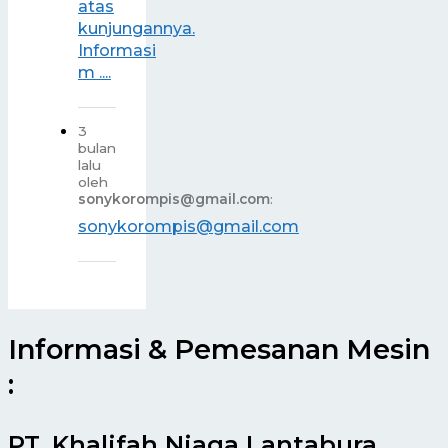
atas
kunjungannya.
Informasi
m ....
3
bulan
lalu
oleh
sonykorompis@gmail.com
:
sonykorompis@gmail.com
Informasi & Pemesanan Mesin
:
PT. Khalifah Niaga Lantabura