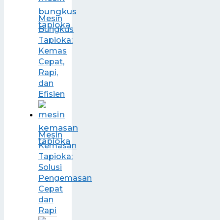
Mesin
Bungkus
Tapioka:
Kemas
Cepat,
Rapi,
dan
Efisien
Mesin
Kemasan
Tapioka:
Solusi
Pengemasan
Cepat
dan
Rapi