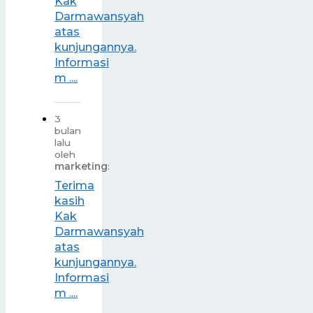
Kak
Darmawansyah
atas
kunjungannya.
Informasi
m ....
3
bulan
lalu
oleh
marketing
:
Terima
kasih
Kak
Darmawansyah
atas
kunjungannya.
Informasi
m ....