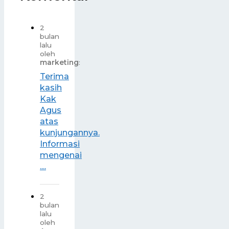
2
bulan
lalu
oleh
marketing
:
Terima
kasih
Kak
Agus
atas
kunjungannya.
Informasi
mengenai
....
2
bulan
lalu
oleh