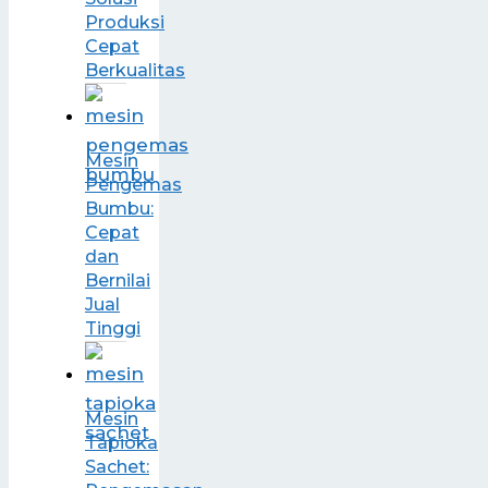
Produksi
Cepat
Berkualitas
Mesin
Pengemas
Bumbu:
Cepat
dan
Bernilai
Jual
Tinggi
Mesin
Tapioka
Sachet: