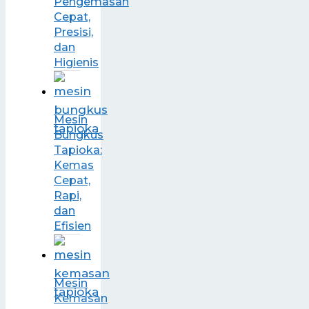
Pengemasan
Cepat,
Presisi,
dan
Higienis
Mesin
Bungkus
Tapioka:
Kemas
Cepat,
Rapi,
dan
Efisien
Mesin
Kemasan