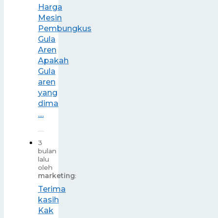
Harga
Mesin
Pembungkus
Gula
Aren
Apakah
Gula
aren
yang
dima
....
3
bulan
lalu
oleh
marketing
:
Terima
kasih
Kak