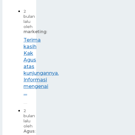
2
bulan
lalu
oleh
marketing
:
Terima
kasih
Kak
Agus
atas
kunjungannya.
Informasi
mengenai
....
2
bulan
lalu
oleh
Agus
: