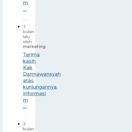
m
....
3
bulan
lalu
oleh
marketing
:
Terima
kasih
Kak
Darmawansyah
atas
kunjungannya.
Informasi
m
....
3
bulan