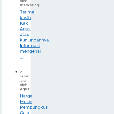
oleh
marketing
:
Terima
kasih
Kak
Agus
atas
kunjungannya.
Informasi
mengenai
....
2
bulan
lalu
oleh
Agus
:
Harga
Mesin
Pembungkus
Gula