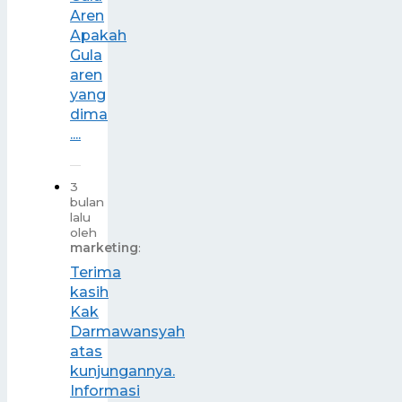
Aren
Apakah
Gula
aren
yang
dima
....
3
bulan
lalu
oleh
marketing
:
Terima
kasih
Kak
Darmawansyah
atas
kunjungannya.
Informasi