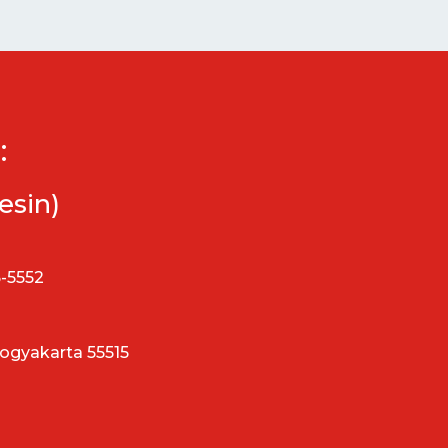
:
esin)
5-5552
Yogyakarta 55515