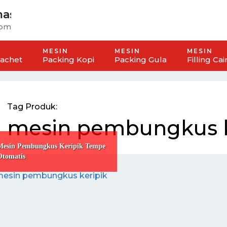
mas
omatis
MESIN
MESIN
MESIN
Sachet
Packing Kopi
Packing Gula
Filling Cai
Tag Produk:
mesin pembungkus k
Mesin Pembungkus Keripik Tempe
Otomatis