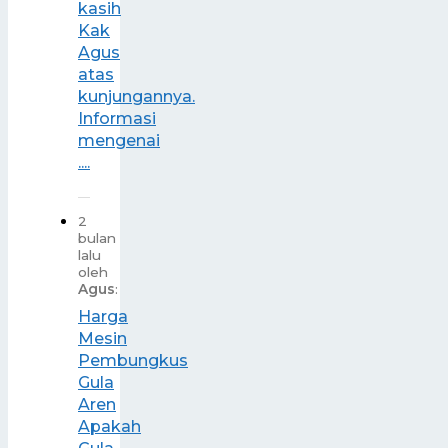
kasih
Kak
Agus
atas
kunjungannya.
Informasi
mengenai
....
2
bulan
lalu
oleh
Agus
:
Harga
Mesin
Pembungkus
Gula
Aren
Apakah