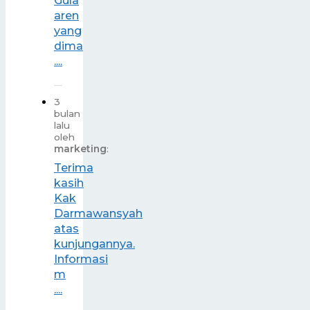
Gula
aren
yang
dima
....
3
bulan
lalu
oleh
marketing
:
Terima
kasih
Kak
Darmawansyah
atas
kunjungannya.
Informasi
m
....