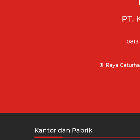
PT. 
0813-
Jl. Raya Caturh
Kantor dan Pabrik