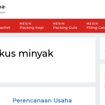
mas
omatis
MESIN
MESIN
MESIN
Sachet
Packing Kopi
Packing Gula
Filling Cai
kus minyak
Perencanaan Usaha