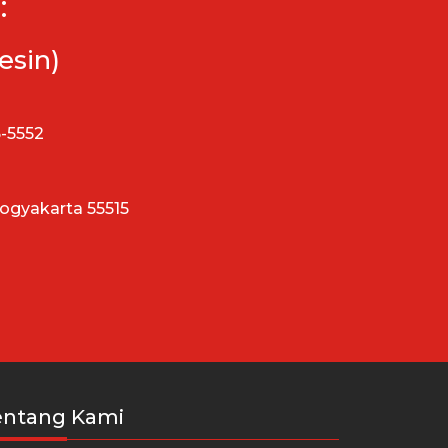
:
esin)
5-5552
Yogyakarta 55515
entang Kami