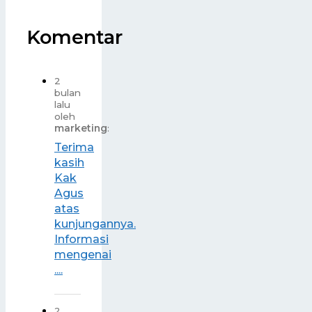
Komentar
2
bulan
lalu
oleh
marketing
:
Terima
kasih
Kak
Agus
atas
kunjungannya.
Informasi
mengenai
....
2