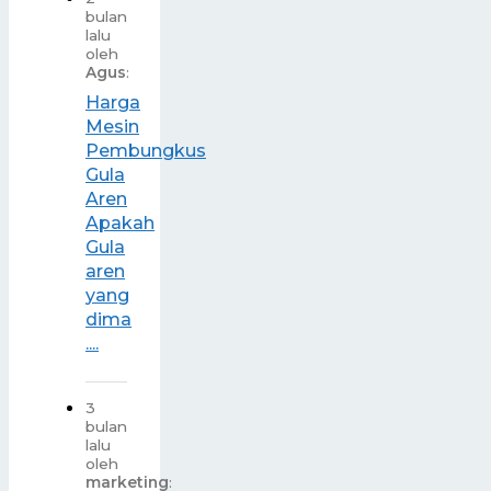
bulan
lalu
oleh
Agus
:
Harga
Mesin
Pembungkus
Gula
Aren
Apakah
Gula
aren
yang
dima
....
3
bulan
lalu
oleh
marketing
: