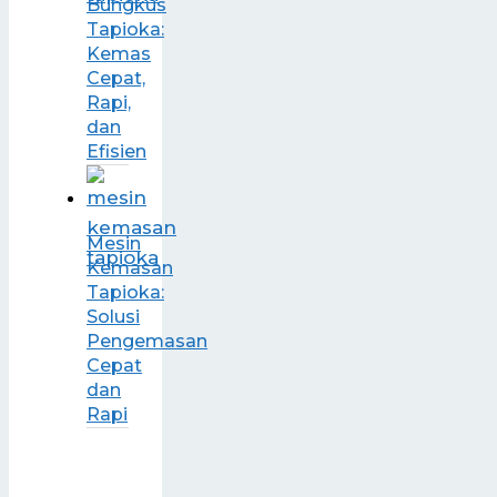
Bungkus
Tapioka:
Kemas
Cepat,
Rapi,
dan
Efisien
Mesin
Kemasan
Tapioka:
Solusi
Pengemasan
Cepat
dan
Rapi