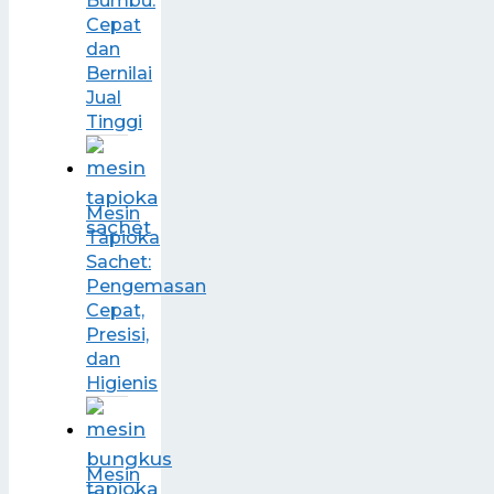
Bumbu:
Cepat
dan
Bernilai
Jual
Tinggi
Mesin
Tapioka
Sachet:
Pengemasan
Cepat,
Presisi,
dan
Higienis
Mesin