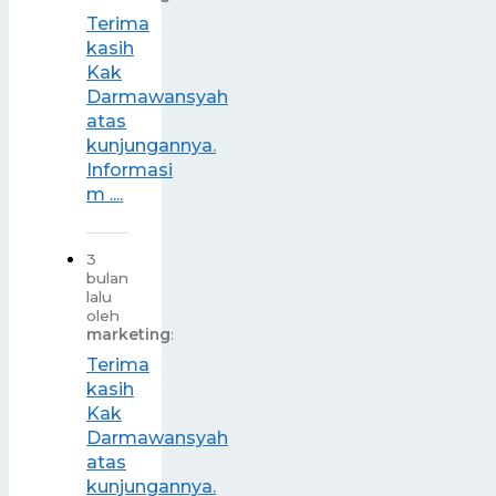
Terima
kasih
Kak
Darmawansyah
atas
kunjungannya.
Informasi
m ....
3
bulan
lalu
oleh
marketing
:
Terima
kasih
Kak
Darmawansyah
atas
kunjungannya.