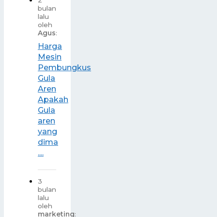
2
bulan
lalu
oleh
Agus
:
Harga
Mesin
Pembungkus
Gula
Aren
Apakah
Gula
aren
yang
dima
....
3
bulan
lalu
oleh
marketing
: