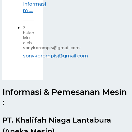
Informasi
m ....
3
bulan
lalu
oleh
sonykorompis@gmail.com
:
sonykorompis@gmail.com
Informasi & Pemesanan Mesin
:
PT. Khalifah Niaga Lantabura
(Aneka Mesin)