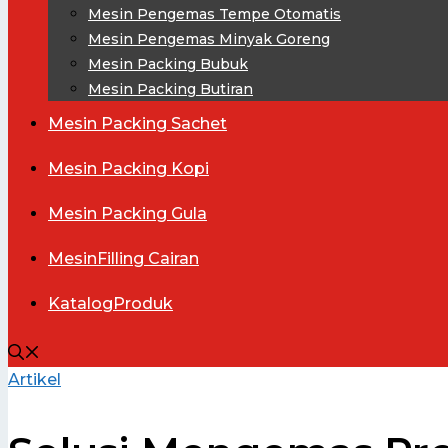
Mesin Pengemas Tempe Otomatis
Mesin Pengemas Minyak Goreng
Mesin Packing Bubuk
Mesin Packing Butiran
Mesin
Packing Sachet
Mesin
Packing Kopi
Mesin
Packing Gula
Mesin
Filling Cairan
Katalog
Produk
Artikel