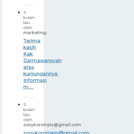
3
bulan
lalu
oleh
marketing
:
Terima
kasih
Kak
Darmawansyah
atas
kunjungannya.
Informasi
m ....
3
bulan
lalu
oleh
sonykorompis@gmail.com
:
sonykorompis@gmail.com