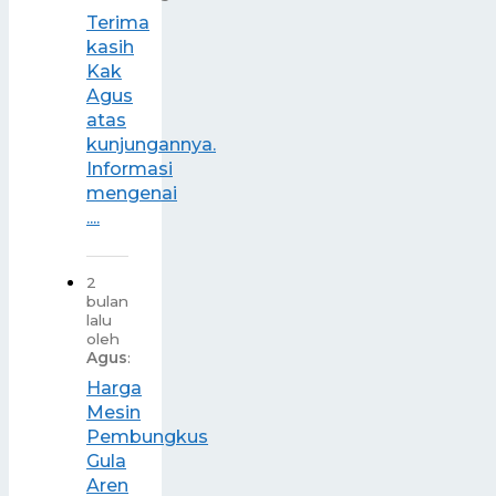
Terima
kasih
Kak
Agus
atas
kunjungannya.
Informasi
mengenai
....
2
bulan
lalu
oleh
Agus
:
Harga
Mesin
Pembungkus
Gula
Aren