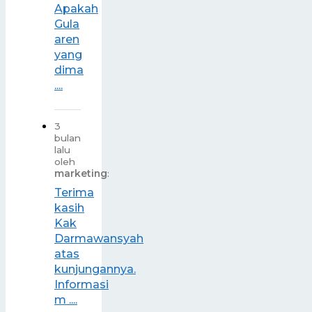
Apakah
Gula
aren
yang
dima
....
3
bulan
lalu
oleh
marketing
:
Terima
kasih
Kak
Darmawansyah
atas
kunjungannya.
Informasi
m ....