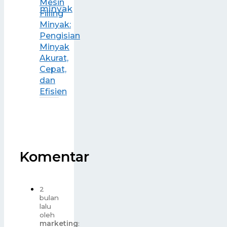
Mesin
Filling
Minyak:
Pengisian
Minyak
Akurat,
Cepat,
dan
Efisien
Komentar
2
bulan
lalu
oleh
marketing
: