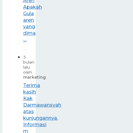
Aren
Apakah
Gula
aren
yang
dima
....
3
bulan
lalu
oleh
marketing
:
Terima
kasih
Kak
Darmawansyah
atas
kunjungannya.
Informasi
m