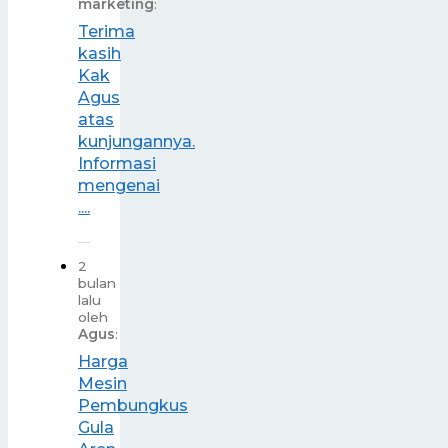
marketing
:
Terima
kasih
Kak
Agus
atas
kunjungannya.
Informasi
mengenai
....
2
bulan
lalu
oleh
Agus
:
Harga
Mesin
Pembungkus
Gula