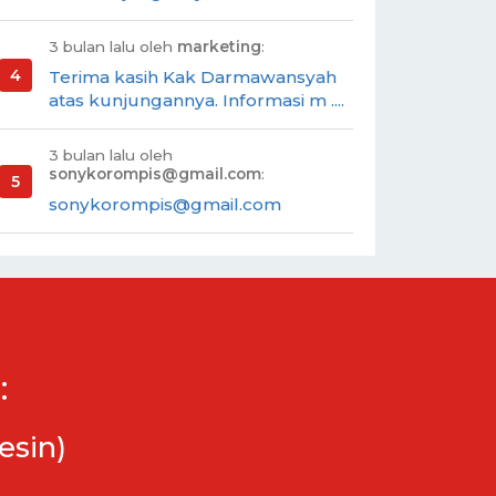
3 bulan lalu oleh
marketing
:
Terima kasih Kak Darmawansyah
atas kunjungannya. Informasi m ....
3 bulan lalu oleh
sonykorompis@gmail.com
:
sonykorompis@gmail.com
:
esin)