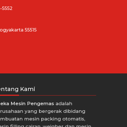
5-5552
Yogyakarta 55515
entang Kami
eka Mesin Pengemas
adalah
rusahaan yang bergerak dibidang
mbuatan mesin packing otomatis,
sin filling cairan, weigher dan mesin