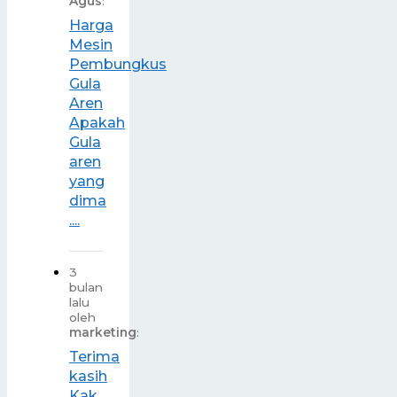
Agus
:
Harga
Mesin
Pembungkus
Gula
Aren
Apakah
Gula
aren
yang
dima
....
3
bulan
lalu
oleh
marketing
:
Terima
kasih
Kak