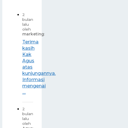
2
bulan
lalu
oleh
marketing
:
Terima
kasih
Kak
Agus
atas
kunjungannya.
Informasi
mengenai
....
2
bulan
lalu
oleh