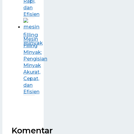
Rapi,
dan
Efisien
Mesin
Filling
Minyak:
Pengisian
Minyak
Akurat,
Cepat,
dan
Efisien
Komentar