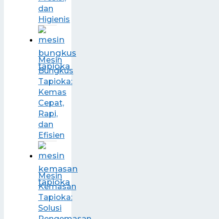
dan
Higienis
Mesin
Bungkus
Tapioka:
Kemas
Cepat,
Rapi,
dan
Efisien
Mesin
Kemasan
Tapioka:
Solusi
Pengemasan