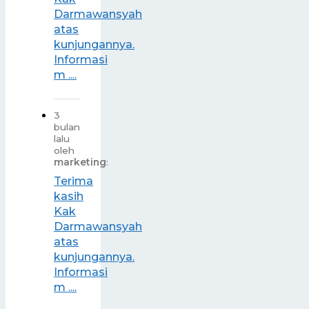
Darmawansyah
atas
kunjungannya.
Informasi
m ....
3
bulan
lalu
oleh
marketing
:
Terima
kasih
Kak
Darmawansyah
atas
kunjungannya.
Informasi
m ....