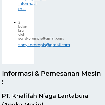
Informasi
m ....
3
bulan
lalu
oleh
sonykorompis@gmail.com
:
sonykorompis@gmail.com
Informasi & Pemesanan Mesin
:
PT. Khalifah Niaga Lantabura
(Aneka Mesin)