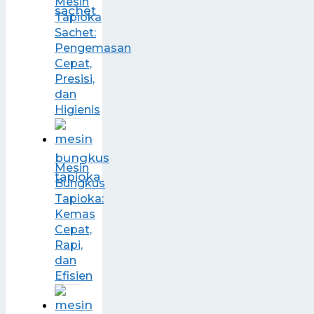
Mesin
Tapioka
Sachet:
Pengemasan
Cepat,
Presisi,
dan
Higienis
Mesin
Bungkus
Tapioka:
Kemas
Cepat,
Rapi,
dan
Efisien