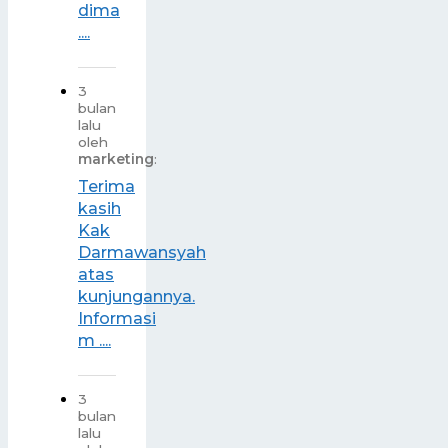
dima
....
3
bulan
lalu
oleh
marketing
:
Terima
kasih
Kak
Darmawansyah
atas
kunjungannya.
Informasi
m ....
3
bulan
lalu