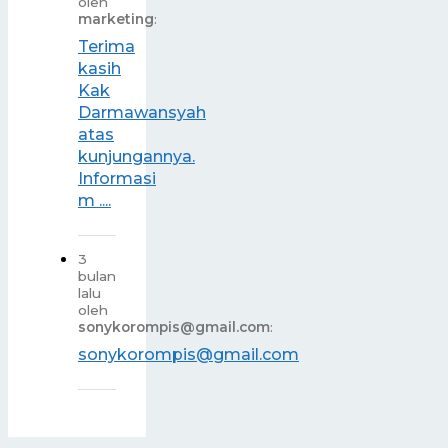
oleh
marketing
:
Terima
kasih
Kak
Darmawansyah
atas
kunjungannya.
Informasi
m ....
3
bulan
lalu
oleh
sonykorompis@gmail.com
:
sonykorompis@gmail.com