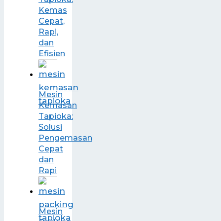
Kemas
Cepat,
Rapi,
dan
Efisien
Mesin
Kemasan
Tapioka:
Solusi
Pengemasan
Cepat
dan
Rapi
Mesin