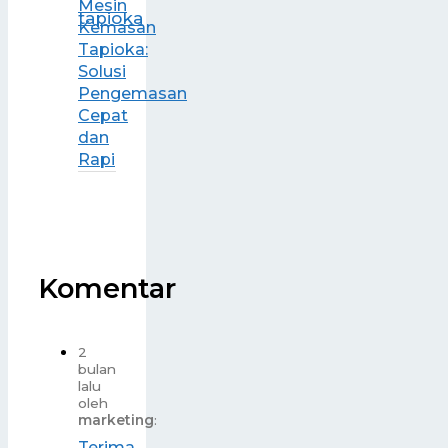
Mesin
Kemasan
Tapioka:
Solusi
Pengemasan
Cepat
dan
Rapi
Komentar
2
bulan
lalu
oleh
marketing
:
Terima