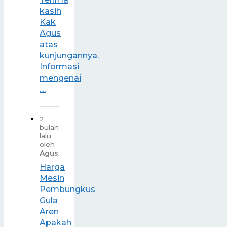
kasih
Kak
Agus
atas
kunjungannya.
Informasi
mengenai
....
2
bulan
lalu
oleh
Agus
:
Harga
Mesin
Pembungkus
Gula
Aren
Apakah