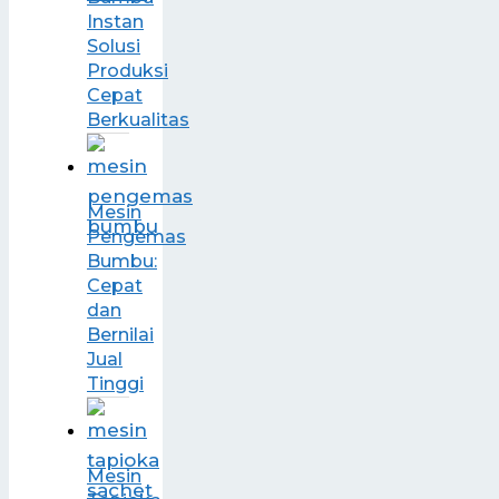
Instan
Solusi
Produksi
Cepat
Berkualitas
Mesin
Pengemas
Bumbu:
Cepat
dan
Bernilai
Jual
Tinggi
Mesin