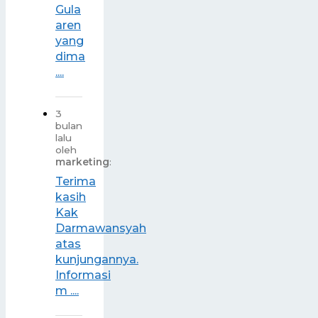
Gula
aren
yang
dima
....
3
bulan
lalu
oleh
marketing
:
Terima
kasih
Kak
Darmawansyah
atas
kunjungannya.
Informasi
m ....