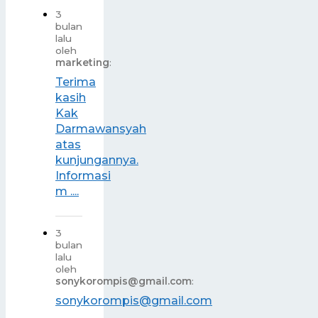
3
bulan
lalu
oleh
marketing
:
Terima
kasih
Kak
Darmawansyah
atas
kunjungannya.
Informasi
m ....
3
bulan
lalu
oleh
sonykorompis@gmail.com
:
sonykorompis@gmail.com