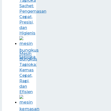
Tapioka
Sachet:
Pengemasan
Cepat,
Presisi,
dan
Higienis
Mesin
Bungkus
Tapioka:
Kemas
Cepat,
Rapi,
dan
Efisien