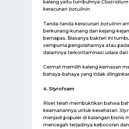
kaleng yaitu tumbuhnya
Clostridium
keracunan
botulinin
.
Tanda-tanda keracunan
botulinin
ant
berkunang-kunang dan kejang-keja
bernapas. Biasanya bakteri ini tum
sempurna pengolahannya atau pada
dalamnya terkontaminasi udara dari 
Cermat memilih kaleng kemasan me
bahaya-bahaya yang tidak diinginkan
4. Styrofoam
Riset telah membuktikan bahwa ba
keamanannya untuk kesehatan.
Sty
menjadi populer di kalangan bisnis
mencegah terjadinya kebocoran d