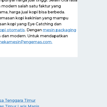
yai harga jual tinggi. Selain cita rasa
 modern salah satu faktur yang
ma, harga jual kopi bisa berbeda.
kemasan kopi kekinian yang mampu
an kopi yang Eye Catching dan
opi otomatis
. Dengan
mesin packaging
us dan modern. Untuk mendapatkan
nekamesinPengemas.com.
sa Tenggara Timur
s Timur Laris Manis