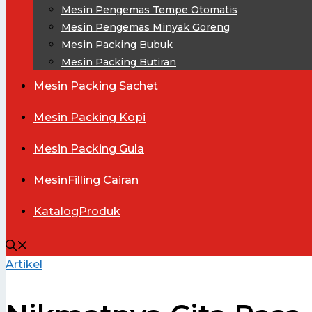
Mesin Pengemas Tempe Otomatis
Mesin Pengemas Minyak Goreng
Mesin Packing Bubuk
Mesin Packing Butiran
Mesin
Packing Sachet
Mesin
Packing Kopi
Mesin
Packing Gula
Mesin
Filling Cairan
Katalog
Produk
Artikel