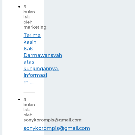
3
bulan
lalu
oleh
marketing
:
Terima
kasih
Kak
Darmawansyah
atas
kunjungannya.
Informasi
m ....
3
bulan
lalu
oleh
sonykorompis@gmail.com
:
sonykorompis@gmail.com