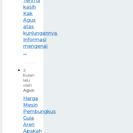
Terima
kasih
Kak
Agus
atas
kunjungannya.
Informasi
mengenai
....
2
bulan
lalu
oleh
Agus
:
Harga
Mesin
Pembungkus
Gula
Aren
Apakah