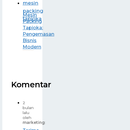
Mesin
Packing
Tapioka:
Pengemasan
Bisnis
Modern
Komentar
2
bulan
lalu
oleh
marketing
: