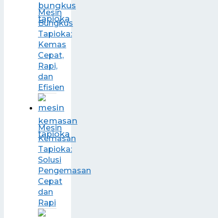
Mesin
Bungkus
Tapioka:
Kemas
Cepat,
Rapi,
dan
Efisien
Mesin
Kemasan
Tapioka:
Solusi
Pengemasan
Cepat
dan
Rapi