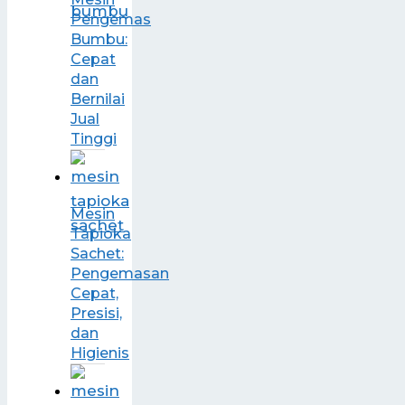
Pengemas
Bumbu:
Cepat
dan
Bernilai
Jual
Tinggi
Mesin
Tapioka
Sachet:
Pengemasan
Cepat,
Presisi,
dan
Higienis