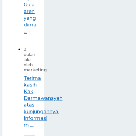
Gula
aren
yang
dima
....
3
bulan
lalu
oleh
marketing
:
Terima
kasih
Kak
Darmawansyah
atas
kunjungannya.
Informasi
m ....