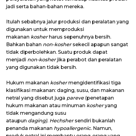
jadi serta bahan-bahan mereka.
Itulah sebabnya jalur produksi dan peralatan yang
digunakan untuk memproduksi
makanan
kosher
harus sepenuhnya bersih.
Bahkan bahan
non-kosher
sekecil apapun sangat
tidak diperbolehkan. Suatu produk dapat
menjadi
non-kosher
jika perabot dan peralatan
yang digunakan tidak bersih.
Hukum makanan
kosher
mengidentifikasi tiga
klasifikasi makanan: daging, susu, dan makanan
netral yang disebut juga
pareve
(penetapan
hukum makanan atau minuman
kosher
yang
tidak mengandung susu
ataupun
daging).
Hechsher
sendiri bukanlah
penanda makanan
hypoallergenic.
Namun,
produk netral ini membantu orang-orang yang