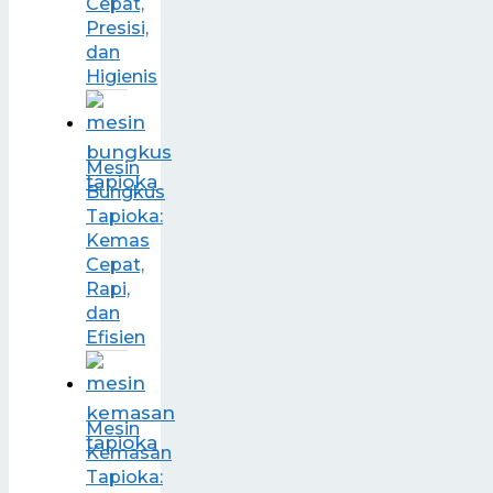
Cepat,
Presisi,
dan
Higienis
Mesin
Bungkus
Tapioka:
Kemas
Cepat,
Rapi,
dan
Efisien
Mesin
Kemasan
Tapioka: