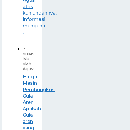
Agus
atas
kunjungannya.
Informasi
mengenai
....
2
bulan
lalu
oleh
Agus
:
Harga
Mesin
Pembungkus
Gula
Aren
Apakah
Gula
aren
yang