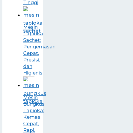
Tinggi
Mesin
Tapioka
Sachet:
Pengemasan
Cepat,
Presisi,
dan
Higienis
Mesin
Bungkus
Tapioka:
Kemas
Cepat,
Rapi,