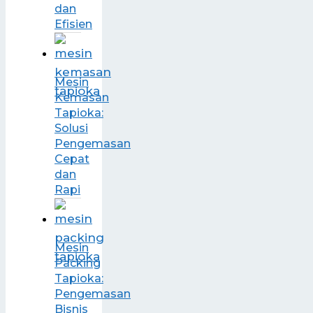
dan
Efisien
Mesin
Kemasan
Tapioka:
Solusi
Pengemasan
Cepat
dan
Rapi
Mesin
Packing
Tapioka:
Pengemasan
Bisnis