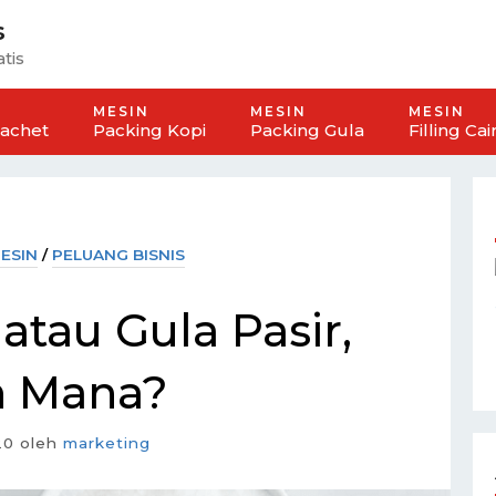
s
tis
MESIN
MESIN
MESIN
Sachet
Packing Kopi
Packing Gula
Filling Cai
ESIN
/
PELUANG BISNIS
atau Gula Pasir,
ih Mana?
20
oleh
marketing